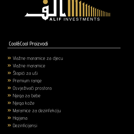
Cool&Cool Proizvodi
Vlažne maramice za djecu
(1)
Vlažne maramice
(18)
Štapići za uši
(3)
Premium range
(25)
Osvježivači prostora
(6)
Njega za bebe
(36)
Njega kože
(58)
Maramice za dezinfekciju
(2)
Higijena
(43)
Dezinficijensi
(17)