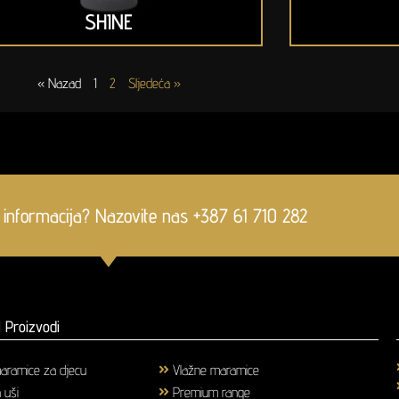
SHINE
« Nazad
1
2
Sljedeća »
 informacija? Nazovite nas +387 61 710 282
 Proizvodi
aramice za djecu
(1)
Vlažne maramice
(18)
a uši
(3)
Premium range
(25)