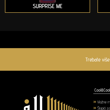
SURPRISE ME
Trebate više
Cool&Cool
Vlažne m
Štapići z