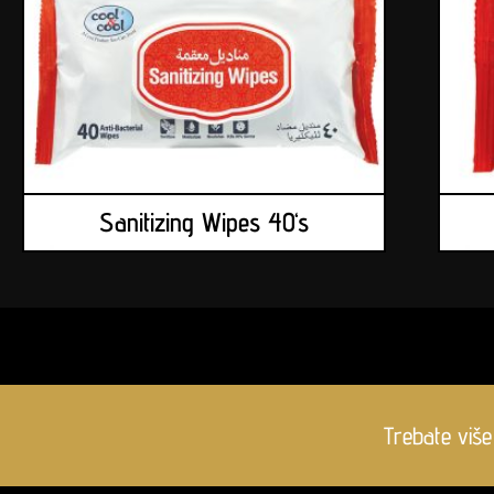
Sanitizing Wipes 40‘s
Trebate više