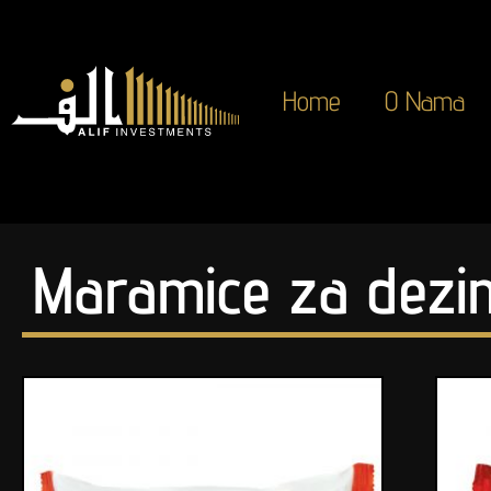
Home
O Nama
Maramice za dezin