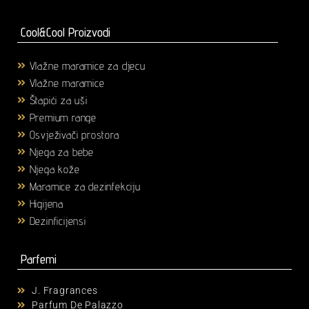
Cool&Cool Proizvodi
Vlažne maramice za djecu
(1)
Vlažne maramice
(18)
Štapići za uši
(3)
Premium range
(25)
Osvježivači prostora
(6)
Njega za bebe
(36)
Njega kože
(58)
Maramice za dezinfekciju
(2)
Higijena
(43)
Dezinficijensi
(17)
Parfemi
J. Fragrances
Parfum De Palazzo