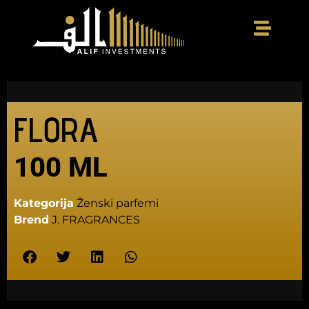
FLORA
100 ML
Kategorija
Ženski parfemi
Brend
J. FRAGRANCES