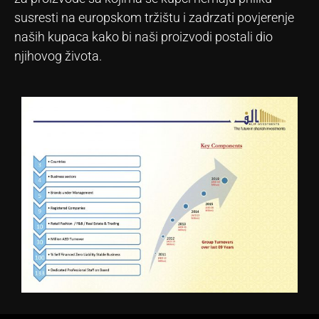
susresti na europskom tržištu i zadrzati povjerenje
naših kupaca kako bi naši proizvodi postali dio
njihovog života.