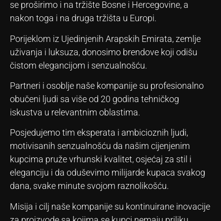
se proširimo i na tržište Bosne i Hercegovine, a
nakon toga i na druga tržišta u Europi.
Porijeklom iz Ujedinjenih Arapskih Emirata, zemlje
uživanja i luksuza, donosimo brendove koji odišu
čistom elegancijom i senzualnošću.
Partneri i osoblje naše kompanije su profesionalno
obučeni ljudi sa više od 20 godina tehničkog
iskustva u relevantnim oblastima.
Posjedujemo tim eksperata i ambicioznih ljudi,
motivisanih senzualnošću da našim cijenjenim
kupcima pruže vrhunski kvalitet, osjećaj za stil i
eleganciju i da oduševimo milijarde kupaca svakog
dana, svake minute svojom raznolikošću.
Misija i cilj naše kompanije su kontinuirane inovacije
za proizvode sa kojima se kupci nemaju priliku