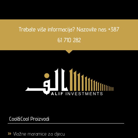
Trebate više informacija? Nazovite nas +387
61 710 282
Cool&Cool Proizvodi
Vlažne maramice za djecu
(1)