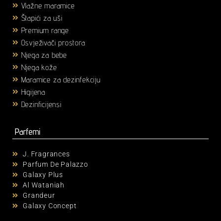
Vlažne maramice
(18)
Štapići za uši
(3)
Premium range
(25)
Osvježivači prostora
(6)
Njega za bebe
(36)
Njega kože
(58)
Maramice za dezinfekciju
(2)
Higijena
(43)
Dezinficijensi
(17)
Parfemi
J. Fragrances
Parfum De Palazzo
Galaxy Plus
Al Wataniah
Grandeur
Galaxy Concept