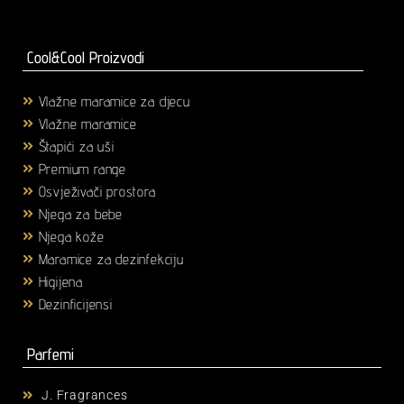
Cool&Cool Proizvodi
Vlažne maramice za djecu
(1)
Vlažne maramice
(18)
Štapići za uši
(3)
Premium range
(25)
Osvježivači prostora
(6)
Njega za bebe
(36)
Njega kože
(58)
Maramice za dezinfekciju
(2)
Higijena
(43)
Dezinficijensi
(17)
Parfemi
J. Fragrances