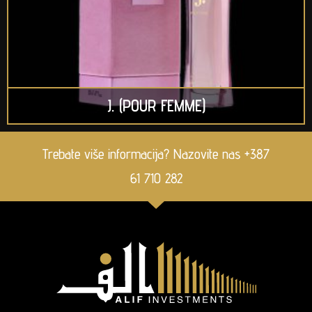
J. (POUR FEMME)
Trebate više informacija? Nazovite nas +387
61 710 282