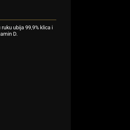
ruku ubija 99,9% klica i
itamin D.