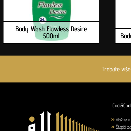
Body Wash Flawless Desire
500ml
Bod
Trebate više
Cool&Cool
Vlažne m
Štapići z