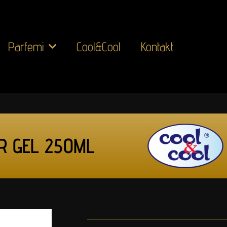
Parfemi
Cool&Cool
Kontakt
R GEL 250ML