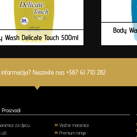
Body Wa
y Wash Delicate Touch 500ml
 informacija? Nazovite nas +387 61 710 282
 Proizvodi
aramice za djecu
(1)
Vlažne maramice
(18)
a uši
(3)
Premium range
(25)