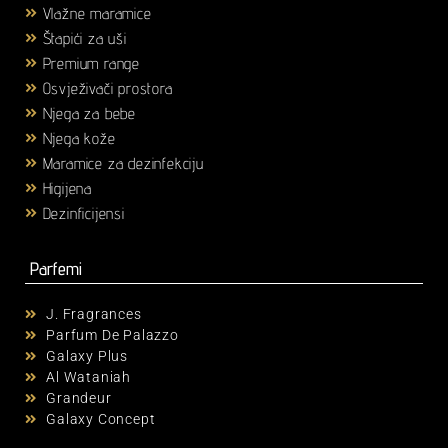
Vlažne maramice
(18)
Štapići za uši
(3)
Premium range
(25)
Osvježivači prostora
(6)
Njega za bebe
(36)
Njega kože
(58)
Maramice za dezinfekciju
(2)
Higijena
(43)
Dezinficijensi
(17)
Parfemi
J. Fragrances
Parfum De Palazzo
Galaxy Plus
Al Wataniah
Grandeur
Galaxy Concept