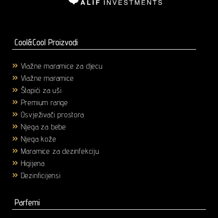
Cool&Cool Proizvodi
Vlažne maramice za djecu
(1)
Vlažne maramice
(18)
Štapići za uši
(3)
Premium range
(25)
Osvježivači prostora
(6)
Njega za bebe
(36)
Njega kože
(58)
Maramice za dezinfekciju
(2)
Higijena
(43)
Dezinficijensi
(17)
Parfemi