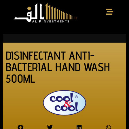
DISINFECTANT ANTI-
BACTERIAL HAND WASH
500ML