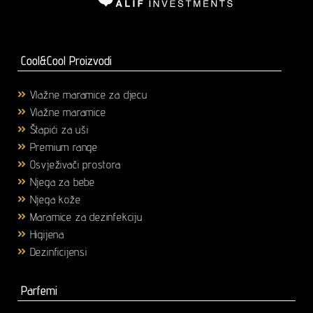
Cool&Cool Proizvodi
Vlažne maramice za djecu
(1)
Vlažne maramice
(18)
Štapići za uši
(3)
Premium range
(25)
Osvježivači prostora
(6)
Njega za bebe
(36)
Njega kože
(58)
Maramice za dezinfekciju
(2)
Higijena
(43)
Dezinficijensi
(17)
Parfemi