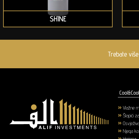
SHINE
Trebate više
Cool&Cool
Vlažne m
Štapići z
Osvježiva
Njega k
Higijena