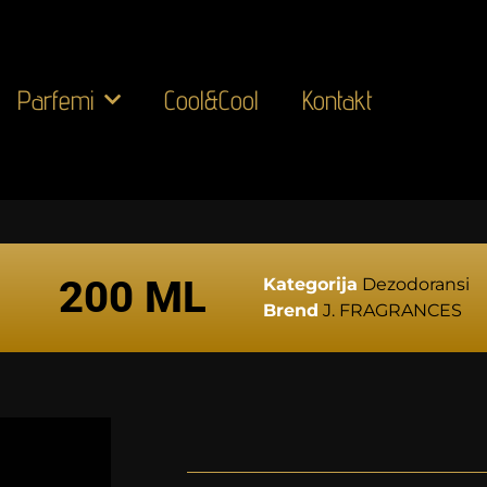
Parfemi
Cool&Cool
Kontakt
200 ML
Kategorija
Dezodoransi
Brend
J. FRAGRANCES