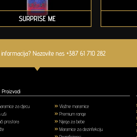
SURPRISE ME
 informacija? Nazovite nas +387 61 710 282
 Proizvodi
aramice za djecu
(1)
Vlažne maramice
(18)
a uši
(3)
Premium range
(25)
či prostora
(6)
Njega za bebe
(36)
ože
(58)
Maramice za dezinfekciju
(2)
(43)
Dezinficijensi
(17)