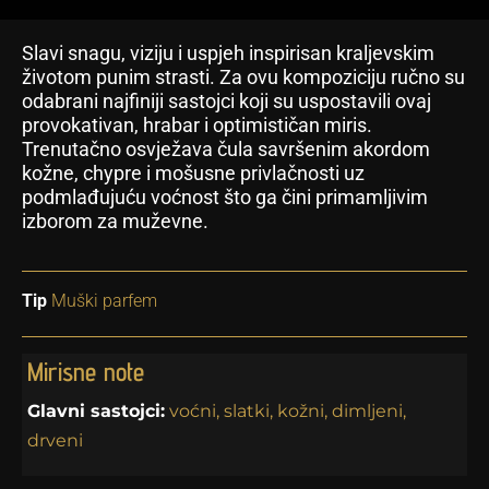
Slavi snagu, viziju i uspjeh inspirisan kraljevskim
životom punim strasti. Za ovu kompoziciju ručno su
odabrani najfiniji sastojci koji su uspostavili ovaj
provokativan, hrabar i optimističan miris.
Trenutačno osvježava čula savršenim akordom
kožne, chypre i mošusne privlačnosti uz
podmlađujuću voćnost što ga čini primamljivim
izborom za muževne.
Tip
Muški parfem
Mirisne note
Glavni sastojci:
voćni, slatki, kožni, dimljeni,
drveni