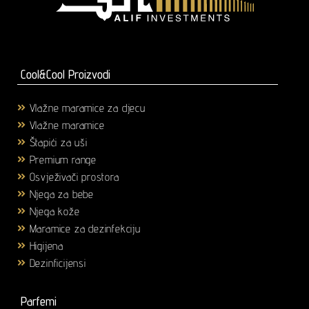
Cool&Cool Proizvodi
Vlažne maramice za djecu
(1)
Vlažne maramice
(18)
Štapići za uši
(3)
Premium range
(25)
Osvježivači prostora
(6)
Njega za bebe
(36)
Njega kože
(58)
Maramice za dezinfekciju
(2)
Higijena
(43)
Dezinficijensi
(17)
Parfemi