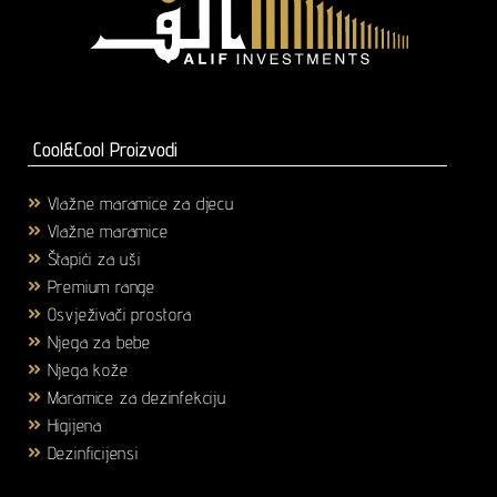
Cool&Cool Proizvodi
Vlažne maramice za djecu
(1)
Vlažne maramice
(18)
Štapići za uši
(3)
Premium range
(25)
Osvježivači prostora
(6)
Njega za bebe
(36)
Njega kože
(58)
Maramice za dezinfekciju
(2)
Higijena
(43)
Dezinficijensi
(17)