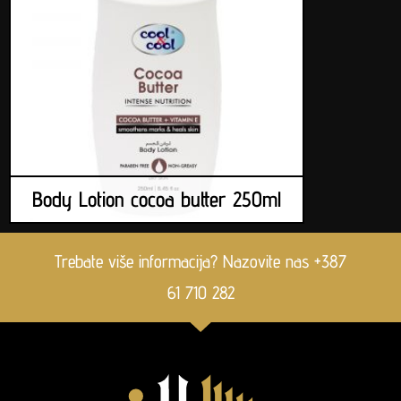
Body Lotion cocoa butter 250ml
Trebate više informacija? Nazovite nas +387
61 710 282