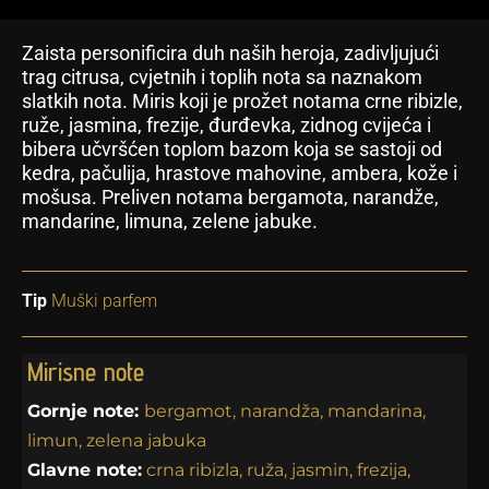
Zaista personificira duh naših heroja, zadivljujući
trag citrusa, cvjetnih i toplih nota sa naznakom
slatkih nota. Miris koji je prožet notama crne ribizle,
ruže, jasmina, frezije, đurđevka, zidnog cvijeća i
bibera učvršćen toplom bazom koja se sastoji od
kedra, pačulija, hrastove mahovine, ambera, kože i
mošusa. Preliven notama bergamota, narandže,
mandarine, limuna, zelene jabuke.
Tip
Muški parfem
Mirisne note
Gornje note:
bergamot, narandža, mandarina,
limun, zelena jabuka
Glavne note:
crna ribizla, ruža, jasmin, frezija,