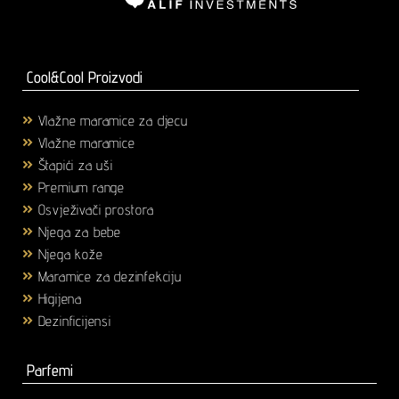
Cool&Cool Proizvodi
Vlažne maramice za djecu
(1)
Vlažne maramice
(18)
Štapići za uši
(3)
Premium range
(25)
Osvježivači prostora
(6)
Njega za bebe
(36)
Njega kože
(58)
Maramice za dezinfekciju
(2)
Higijena
(43)
Dezinficijensi
(17)
Parfemi