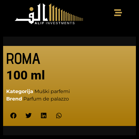
ROMA
100 ml
Kategorija
Muški parfemi
Brend
Parfum de palazzo