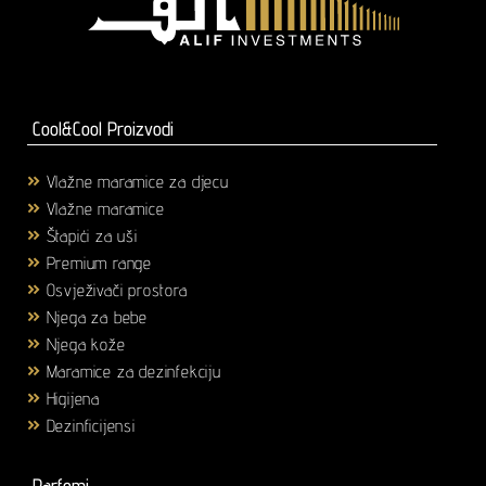
Cool&Cool Proizvodi
Vlažne maramice za djecu
(1)
Vlažne maramice
(18)
Štapići za uši
(3)
Premium range
(25)
Osvježivači prostora
(6)
Njega za bebe
(36)
Njega kože
(58)
Maramice za dezinfekciju
(2)
Higijena
(43)
Dezinficijensi
(17)
Parfemi