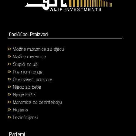
Cool&Cool Proizvodi
Vlažne maramice za djecu
(1)
Vlažne maramice
(18)
Štapići za uši
(3)
Premium range
(25)
Osvježivači prostora
(6)
Njega za bebe
(36)
Njega kože
(58)
Maramice za dezinfekciju
(2)
Higijena
(43)
Dezinficijensi
(17)
Parfemi