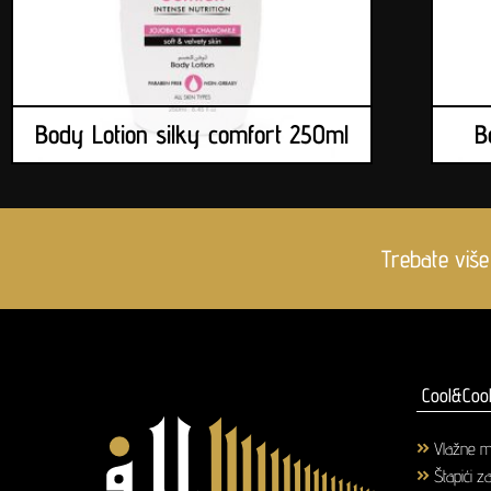
Body Lotion silky comfort 250ml
B
Trebate više
Cool&Cool
Vlažne m
Štapići z