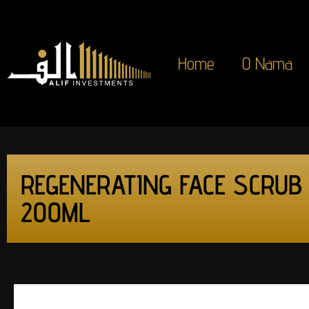
Home
O Nama
REGENERATING FACE SCRUB
200ML