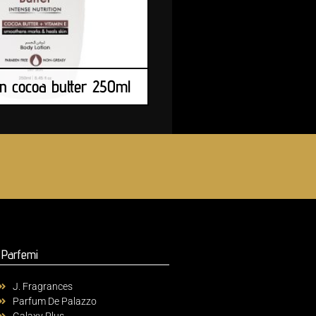
n cocoa butter 250ml
Parfemi
J. Fragrances
Parfum De Palazzo
Galaxy Plus