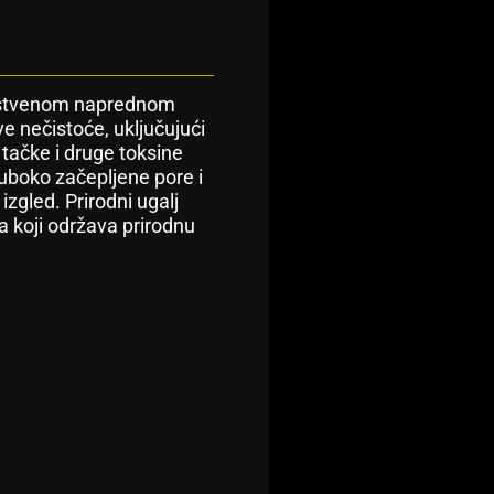
dinstvenom naprednom
e nečistoće, uključujući
 tačke i druge toksine
duboko začepljene pore i
izgled. Prirodni ugalj
ja koji održava prirodnu