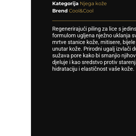
Kategorija
Njega kože
Brend
Cool&Cool
Regenerirajući piling za lice s je
formulom ugljena nježno uklanja sv
mrtve stanice kože, mitisere, bijele
unutar kože. Prirodni ugalj izvlači 
sužava pore kako bi smanjio njihov 
djeluje i kao sredstvo protiv staren
hidrataciju i elastičnost vaše kože.