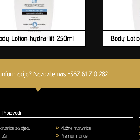
ody Lotion hydra lift 250ml
Body Lotio
 informacija? Nazovite nas +387 61 710 282
 Proizvodi
aramice za djecu
(1)
Vlažne maramice
(18)
a uši
(3)
Premium range
(25)