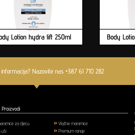
ody Lotion hydra lift 250ml
Body Lotio
 informacija? Nazovite nas +387 61 710 282
 Proizvodi
aramice za djecu
(1)
Vlažne maramice
(18)
a uši
(3)
Premium range
(25)