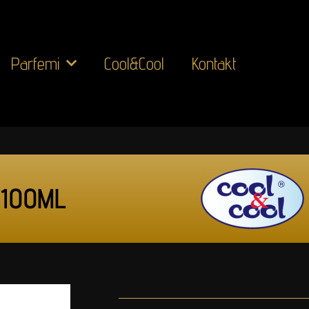
Parfemi
Cool&Cool
Kontakt
 100ML