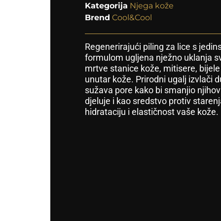
Kategorija
Njega kože
Brend
Cool&Cool
Regenerirajući piling za lice s je
formulom ugljena nježno uklanja sv
mrtve stanice kože, mitisere, bijele
unutar kože. Prirodni ugalj izvlači 
sužava pore kako bi smanjio njihov 
djeluje i kao sredstvo protiv staren
hidrataciju i elastičnost vaše kože.