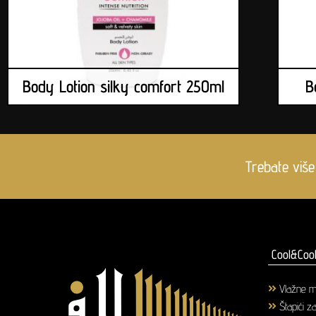
Body Lotion silky comfort 250ml
B
Trebate više
Cool&Cool
Vlažne m
Štapići z