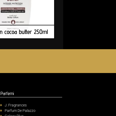
n cocoa butter 250ml
Parfemi
J. Fragrances
Parfum De Palazzo
Galaxy Plus