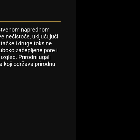
dinstvenom naprednom
e nečistoće, uključujući
 tačke i druge toksine
duboko začepljene pore i
izgled. Prirodni ugalj
ja koji održava prirodnu