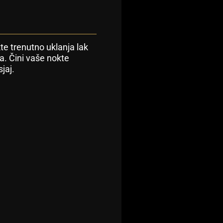
te trenutno uklanja lak
ova. Čini vaše nokte
jaj.