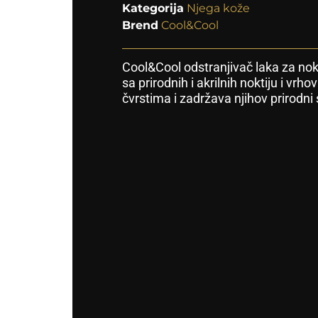
Kategorija
Njega kože
Brend
Cool&Cool
Cool&Cool odstranjivač laka za nok
sa prirodnih i akrilnih noktiju i vrh
čvrstima i zadržava njihov prirodni s