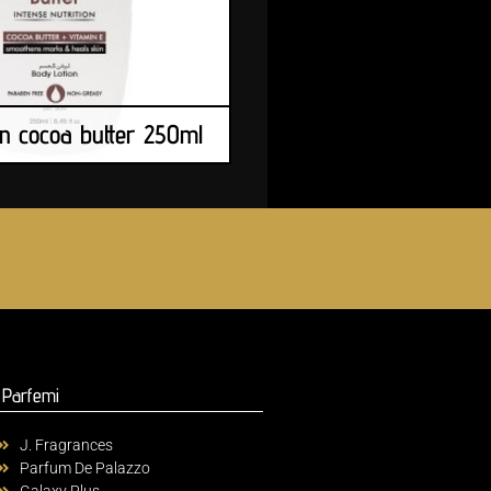
n cocoa butter 250ml
Parfemi
J. Fragrances
Parfum De Palazzo
Galaxy Plus