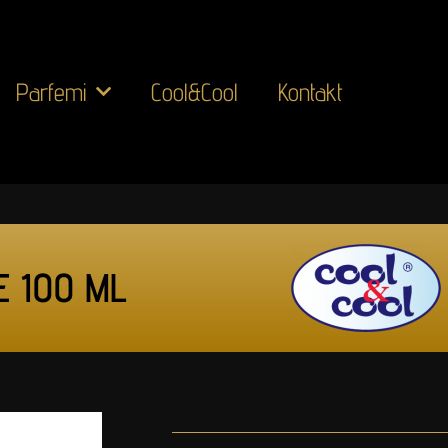
Parfemi
Cool&Cool
Kontakt
E 100 ML