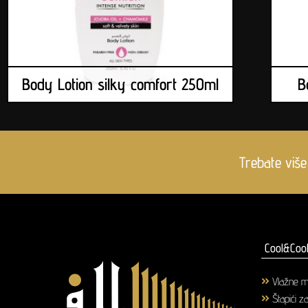
Body Lotion silky comfort 250ml
B
Trebate više
Cool&Cool
Vlažne m
Štapići z