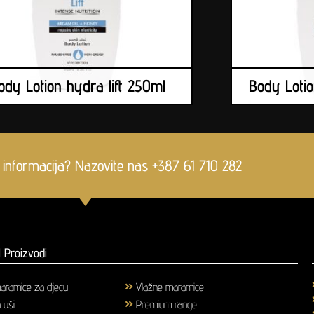
ody Lotion hydra lift 250ml
Body Lotio
 informacija? Nazovite nas +387 61 710 282
 Proizvodi
aramice za djecu
(1)
Vlažne maramice
(18)
a uši
(3)
Premium range
(25)