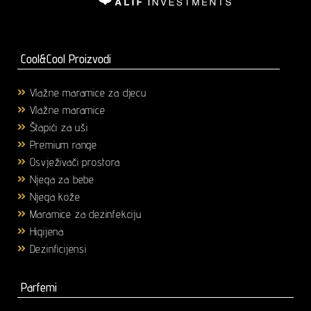
Cool&Cool Proizvodi
Vlažne maramice za djecu
(1)
Vlažne maramice
(18)
Štapići za uši
(3)
Premium range
(25)
Osvježivači prostora
(6)
Njega za bebe
(36)
Njega kože
(58)
Maramice za dezinfekciju
(2)
Higijena
(43)
Dezinficijensi
(17)
Parfemi