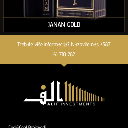
JANAN GOLD
Trebate više informacija? Nazovite nas +387
61 710 282
Cool&Cool Proizvodi