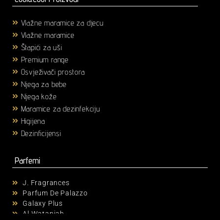
Vlažne maramice za djecu
(1)
Vlažne maramice
(18)
Štapići za uši
(3)
Premium range
(25)
Osvježivači prostora
(6)
Njega za bebe
(36)
Njega kože
(58)
Maramice za dezinfekciju
(2)
Higijena
(43)
Dezinficijensi
(17)
Parfemi
J. Fragrances
Parfum De Palazzo
Galaxy Plus
Al Wataniah