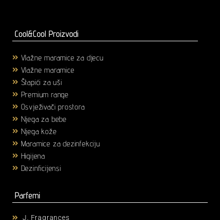
Cool&Cool Proizvodi
Vlažne maramice za djecu
(1)
Vlažne maramice
(18)
Štapići za uši
(3)
Premium range
(25)
Osvježivači prostora
(6)
Njega za bebe
(36)
Njega kože
(58)
Maramice za dezinfekciju
(2)
Higijena
(43)
Dezinficijensi
(17)
Parfemi
J. Fragrances