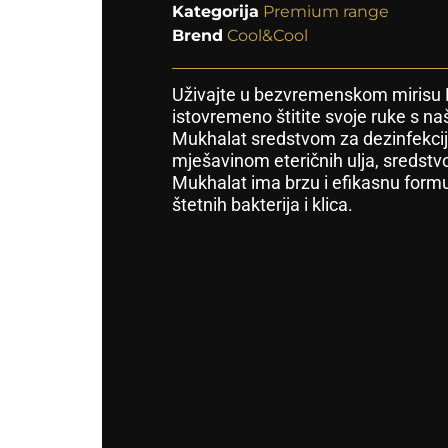
Kategorija
Premium range
Brend
Cool&Cool
Uživajte u bezvremenskom mirisu
istovremeno štitite svoje ruke s n
Mukhalat sredstvom za dezinfekcij
mješavinom eteričnih ulja, sredstvo
Mukhalat ima brzu i efikasnu formul
štetnih bakterija i klica.