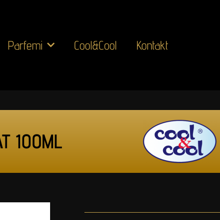
Parfemi
Cool&Cool
Kontakt
T 100ML