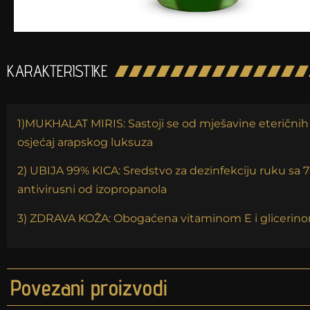
KARAKTERISTIKE
1)MUKHALAT MIRIS: Sastoji se od mješavine eteričnih 
osjećaj arapskog luksuza
2) UBIJA 99% KICA: Sredstvo za dezinfekciju ruku sa 70
antivirusni od izopropanola
3) ZDRAVA KOŽA: Obogaćena vitaminom E i glicerinom. 
Povezani proizvodi