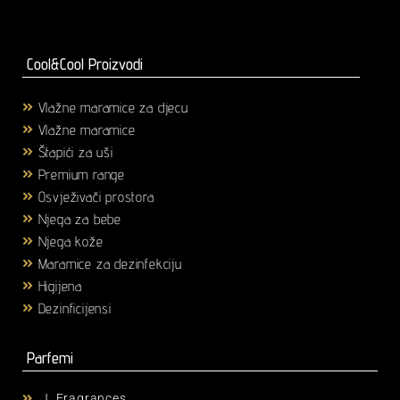
Cool&Cool Proizvodi
Vlažne maramice za djecu
(1)
Vlažne maramice
(18)
Štapići za uši
(3)
Premium range
(25)
Osvježivači prostora
(6)
Njega za bebe
(36)
Njega kože
(58)
Maramice za dezinfekciju
(2)
Higijena
(43)
Dezinficijensi
(17)
Parfemi
J. Fragrances