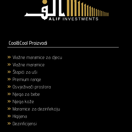
Cool&Cool Proizvodi
Vlažne maramice za djecu
(1)
Vlažne maramice
(18)
Štapići za uši
(3)
Premium range
(25)
Osvježivači prostora
(6)
Njega za bebe
(36)
Njega kože
(58)
Maramice za dezinfekciju
(2)
Higijena
(43)
Dezinficijensi
(17)