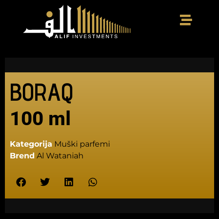
BORAQ
100 ml
Kategorija
Muški parfemi
Brend
Al Wataniah