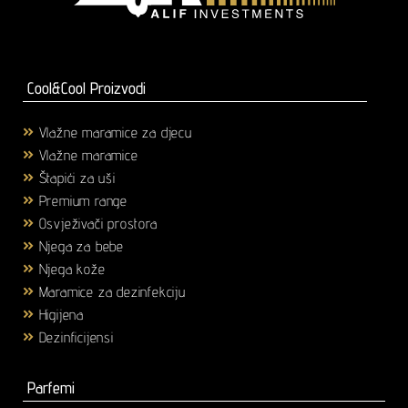
Cool&Cool Proizvodi
Vlažne maramice za djecu
(1)
Vlažne maramice
(18)
Štapići za uši
(3)
Premium range
(25)
Osvježivači prostora
(6)
Njega za bebe
(36)
Njega kože
(58)
Maramice za dezinfekciju
(2)
Higijena
(43)
Dezinficijensi
(17)
Parfemi