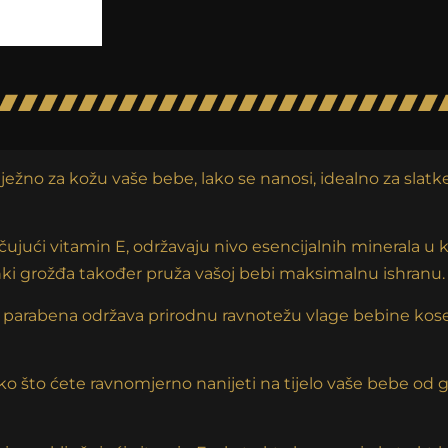
ježno za kožu vaše bebe, lako se nanosi, idealno za slat
čujući vitamin E, održavaju nivo esencijalnih minerala u 
ki grožđa također pruža vašoj bebi maksimalnu ishranu.
abena održava prirodnu ravnotežu vlage bebine kose i 
o što ćete ravnomjerno nanijeti na tijelo vaše bebe od g