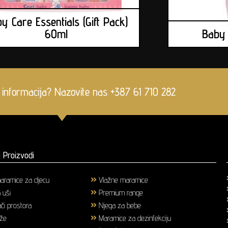
y Care Essentials (Gift Pack)
60ml
Baby
 informacija? Nazovite nas +387 61 710 282
 Proizvodi
aramice za djecu
(1)
Vlažne maramice
(18)
a uši
(3)
Premium range
(25)
či prostora
(6)
Njega za bebe
(36)
ože
(58)
Maramice za dezinfekciju
(2)