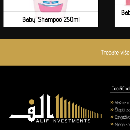
Bab
Baby Shampoo 250ml
Trebate više
Cool&Cool
Vlažne m
Štapići z
Osvježiva
Njega k