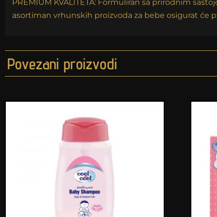
PREMIUM KVALITETA: Formuliran sa prirodnim sastojcim
asortiman vrhunskih proizvoda za bebe osigurat će pr
Povezani proizvodi