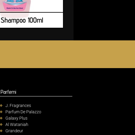
 Shampoo 100ml
Parfemi
J. Fragrances
Parfum De Palazzo
Galaxy Plus
Al Wataniah
Grandeur