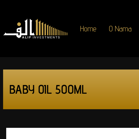
Home
O Nama
BABY OIL 500ML