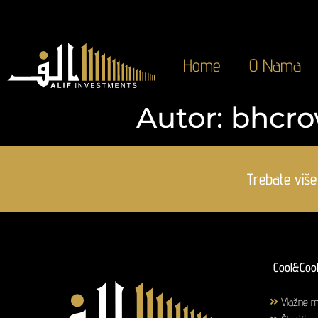
Home
O Nama
Autor:
bhcr
Trebate više
Cool&Cool
Vlažne m