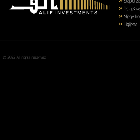
Štapići z
Osvježiva
Njega k
Higijena
© 2022 All rights reserved