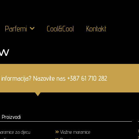
Parfemi
Cool&Cool
Kontakt
ow
 informacija? Nazovite nas +387 61 710 282
 Proizvodi
aramice za djecu
(1)
Vlažne maramice
(18)