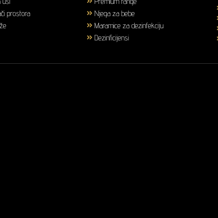
a uši
(3)
Premium range
(25)
či prostora
(6)
Njega za bebe
(36)
ože
(58)
Maramice za dezinfekciju
(2)
(43)
Dezinficijensi
(17)